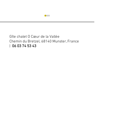
Gîte chalet O Cœur de la Vallée
LA PISCINE
Chemin du Bretzel, 68140 Munster, France
|
06 03 74 53 43
NOËL EN ALSAC
Nous contacter
Inscrivez-vous à notre newsletter
Rejoindre